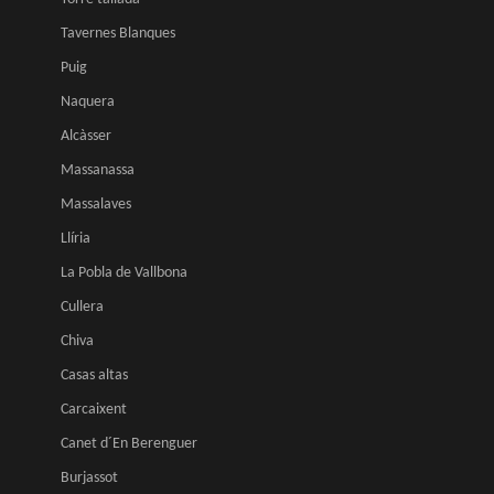
Tavernes Blanques
Puig
Naquera
Alcàsser
Massanassa
Massalaves
Llíria
La Pobla de Vallbona
Cullera
Chiva
Casas altas
Carcaixent
Canet d´En Berenguer
Burjassot