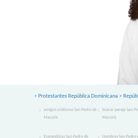
>
Protestantes República Dominicana
>
Repúb
amigos cristianos San Pedro de
buscar pareja San P
Macorís
Macorís
Evangelistas San Pedro de
Hombres San Pedro 