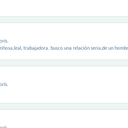
rís.
cariñosa,leal, trabajadora. busco una relación seria,de un hom
rís.