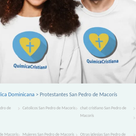
lica Dominicana
> Protestantes San Pedro de Macorís
edro de
Catolicos San Pedro de Macorís
chat cristiano San Pedro de
Macorís
de Macorís
Mujeres San Pedro de Macorís
Otras iglesias San Pedro de