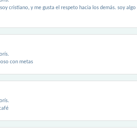
rís.
soy cristiano, y me gusta el respeto hacia los demás. soy algo
rís.
uoso con metas
rís.
 café