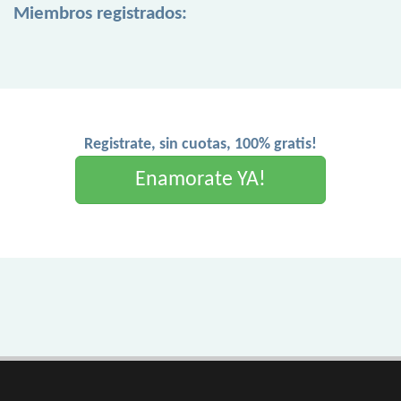
Miembros registrados:
Registrate, sin cuotas, 100% gratis!
Enamorate YA!