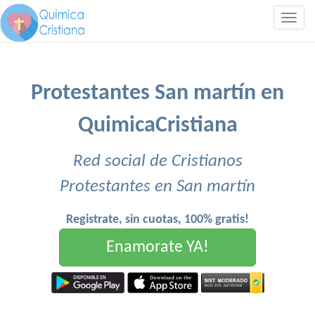
Togg
navig
Protestantes San martín en
QuimicaCristiana
Red social de Cristianos
Protestantes en San martín
Registrate, sin cuotas, 100% gratis!
Enamorate YA!