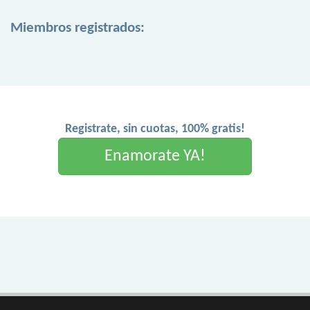
Miembros registrados:
Registrate, sin cuotas, 100% gratis!
Enamorate YA!