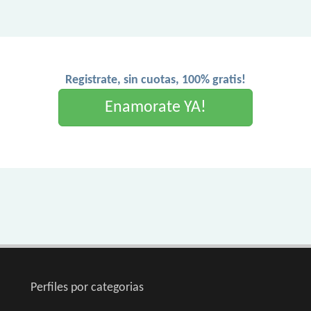
Registrate, sin cuotas, 100% gratis!
Enamorate YA!
Perfiles por categorias