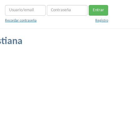
Entrar
Recordar contraseña
Registro
stiana