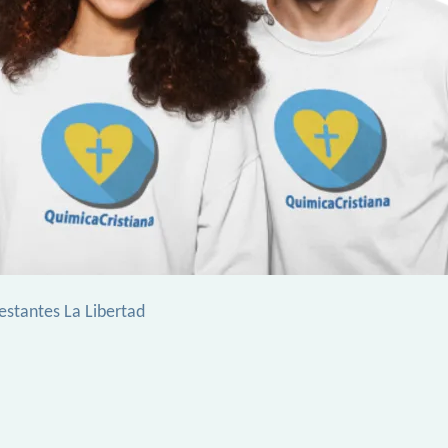
estantes La Libertad