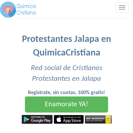
Togg
navig
Protestantes Jalapa en
QuimicaCristiana
Red social de Cristianos
Protestantes en Jalapa
Registrate, sin cuotas, 100% gratis!
Enamorate YA!