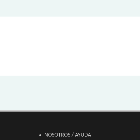
NOSOTROS / AYUDA