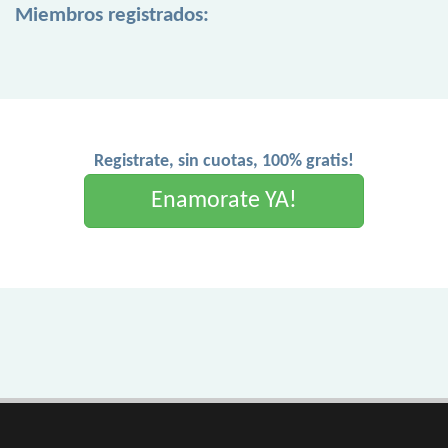
Miembros registrados:
Registrate, sin cuotas, 100% gratis!
Enamorate YA!