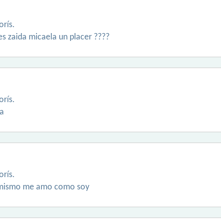
rís.
s zaida micaela un placer ????
rís.
a
rís.
 mismo me amo como soy