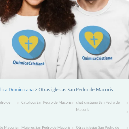
lica Dominicana
> Otras iglesias San Pedro de Macorís
edro de
Catolicos San Pedro de Macorís
chat cristiano San Pedro de
Macorís
de Macorís
Mujeres San Pedro de Macorís
Otras iglesias San Pedro de