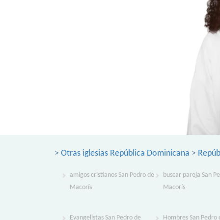
>
Otras iglesias República Dominicana
>
Repúb
amigos cristianos San Pedro de
buscar pareja San P
Macorís
Macorís
Evangelistas San Pedro de
Hombres San Pedro 