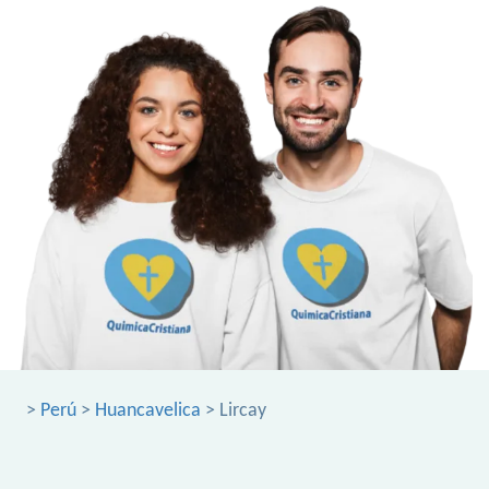
>
Perú
>
Huancavelica
> Lircay