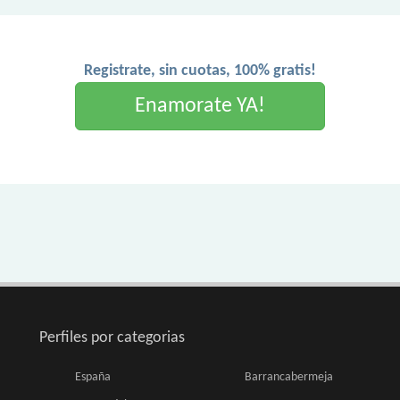
Registrate, sin cuotas, 100% gratis!
Enamorate YA!
Perfiles por categorias
España
Barrancabermeja