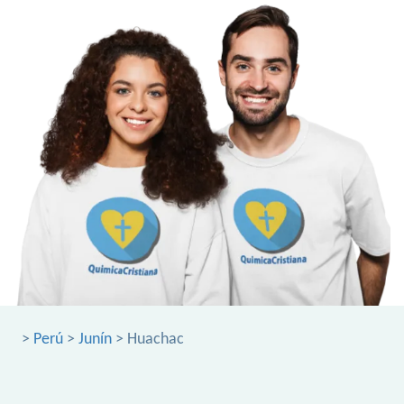
>
Perú
>
Junín
> Huachac