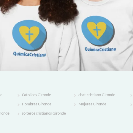
de
Catolicos Gironde
chat cristiano Gironde
e
Hombres Gironde
Mujeres Gironde
ironde
solteros cristianos Gironde