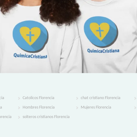
cia
Catolicos Florencia
chat cristiano Florencia
ia
Hombres Florencia
Mujeres Florencia
lorencia
solteros cristianos Florencia