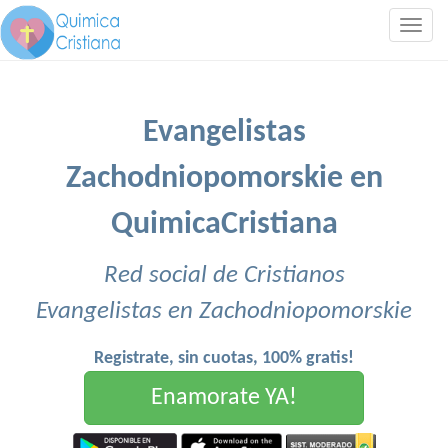
Togg
navig
Evangelistas
Zachodniopomorskie en
QuimicaCristiana
Red social de Cristianos
Evangelistas en Zachodniopomorskie
Registrate, sin cuotas, 100% gratis!
Enamorate YA!