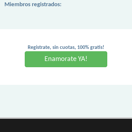
Miembros registrados:
Registrate, sin cuotas, 100% gratis!
Enamorate YA!