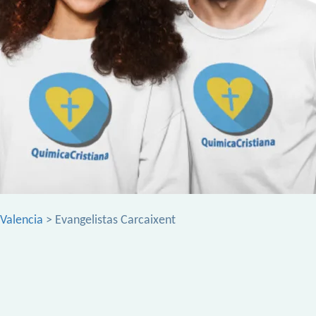
 Valencia
> Evangelistas Carcaixent