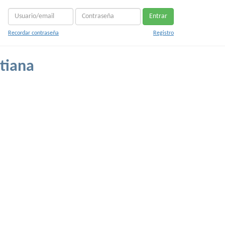
Entrar
Recordar contraseña
Registro
tiana