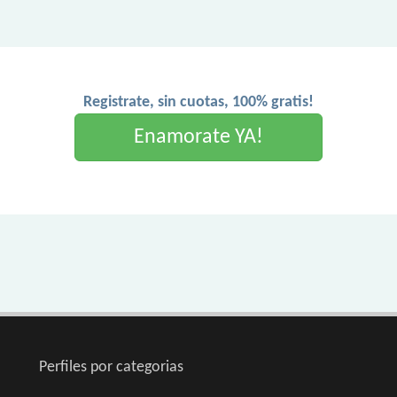
Registrate, sin cuotas, 100% gratis!
Enamorate YA!
Perfiles por categorias