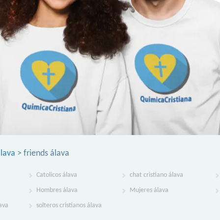
álava
> friends álava
Catolicos álava
chat cristiano álava
Hombres álava
Mujeres álava
lava
solteros cristianos álava