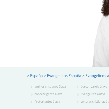
>
España
>
Evangelicos España
>
Evangelicos 
amigos cristianos álava
buscar pareja álava
conocer gente álava
Evangelistas álava
Protestantes álava
solteras cristianas á