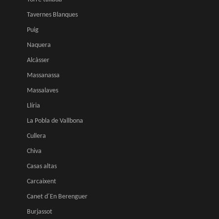
Tavernes Blanques
Puig
Naquera
Alcàsser
Massanassa
Massalaves
Llíria
La Pobla de Vallbona
Cullera
Chiva
Casas altas
Carcaixent
Canet d´En Berenguer
Burjassot