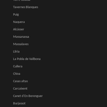
Tavernes Blanques
Puig
Naquera
Alcàsser
Massanassa
Massalaves
Llíria
La Pobla de Vallbona
Cullera
Chiva
Casas altas
Carcaixent
Canet d´En Berenguer
Burjassot