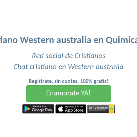
tiano Western australia en Quimic
Red social de Cristianos
Chat cristiano en Western australia
Registrate, sin cuotas, 100% gratis!
Enamorate YA!