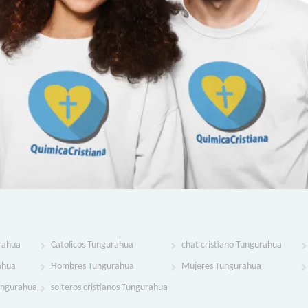
rahua
Catolicos Tungurahua
chat cristiano Tungurahua
ahua
Hombres Tungurahua
Mujeres Tungurahua
Tungurahua
solteros cristianos Tungurahua