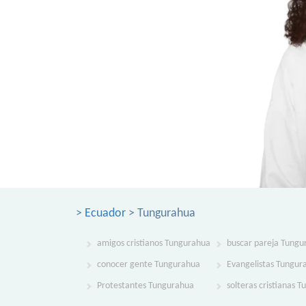
>
Ecuador
> Tungurahua
amigos cristianos Tungurahua
buscar pareja Tungu
conocer gente Tungurahua
Evangelistas Tungur
Protestantes Tungurahua
solteras cristianas 