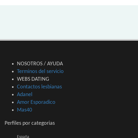
NOSOTROS / AYUDA
Terminos del servicio
WEBS DATING
Contactos lesbianas
Adanel
Amor Esporadico
Mas40
Perfiles por categorias
España