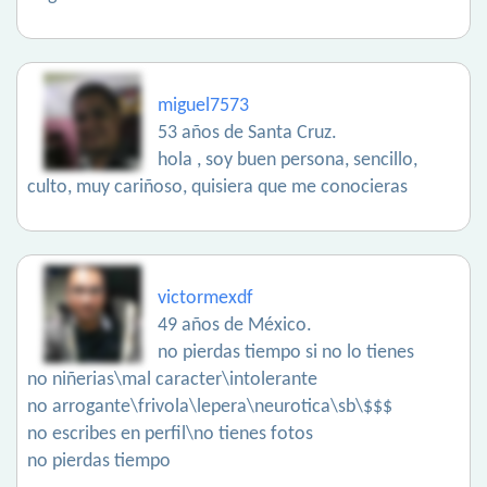
miguel7573
53 años de Santa Cruz.
hola , soy buen persona, sencillo,
culto, muy cariñoso, quisiera que me conocieras
victormexdf
49 años de México.
no pierdas tiempo si no lo tienes
no niñerias\mal caracter\intolerante
no arrogante\frivola\lepera\neurotica\sb\$$$
no escribes en perfil\no tienes fotos
no pierdas tiempo