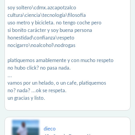
soy soltero\cdmx.azcapotzalco
cultura\ciencia\tecnología\filosofía
uso metro y bicicleta. no tengo coche pero
si bonito carácter y soy buena persona
honestidad\confianza\respeto
nocigarro\noalcohol\nodrogas
platiquemos amablemente y con mucho respeto
no hubo click? no pasa nada.
...
vamos por un helado, o un cafe, platiquemos
no? nada? ...ok se respeta.
un gracias y listo.
dieco