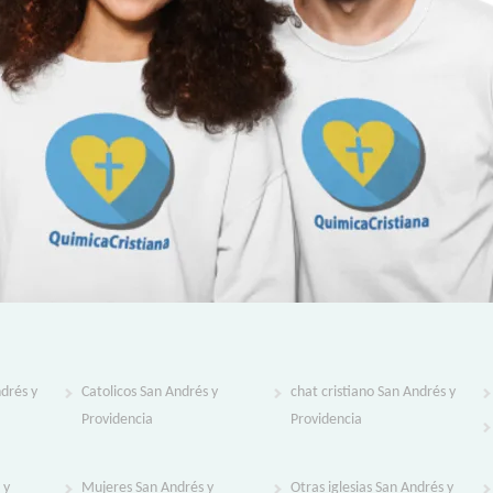
drés y
Catolicos San Andrés y
chat cristiano San Andrés y
Providencia
Providencia
 y
Mujeres San Andrés y
Otras iglesias San Andrés y