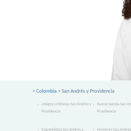
>
Colombia
> San Andrés y Providencia
amigos cristianos San Andrés y
buscar pareja San An
Providencia
Providencia
Evangelistas San Andrés y
Hombres San Andrés