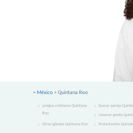
>
México
> Quintana Roo
amigos cristianos Quintana
buscar pareja Quint
Roo
conocer gente Quin
Otras iglesias Quintana Roo
Protestantes Quinta