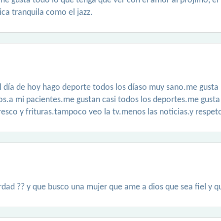
, me gusta todo lo que tenga que ver con el amor al prójimo, e
ca tranquila como el jazz.
 día de hoy hago deporte todos los díaso muy sano.me gusta l
dios.a mi pacientes.me gustan casi todos los deportes.me gust
sco y frituras.tampoco veo la tv.menos las noticias.y respeto
rdad ?? y que busco una mujer que ame a dios que sea fiel y qu