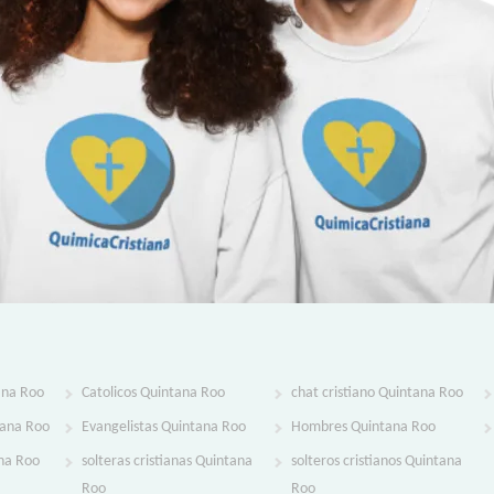
ana Roo
Catolicos Quintana Roo
chat cristiano Quintana Roo
tana Roo
Evangelistas Quintana Roo
Hombres Quintana Roo
na Roo
solteras cristianas Quintana
solteros cristianos Quintana
Roo
Roo