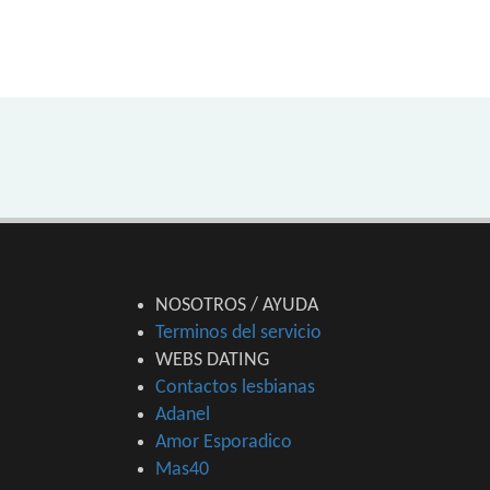
NOSOTROS / AYUDA
Terminos del servicio
WEBS DATING
Contactos lesbianas
Adanel
Amor Esporadico
Mas40