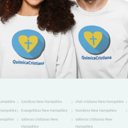
Hampshire
Catolicos New Hampshire
chat cristiano New Hampshire
Hampshire
Evangelistas New Hampshire
Hombres New Hampshire
ampshire
solteras cristianas New
solteros cristianos New
Hampshire
Hampshire