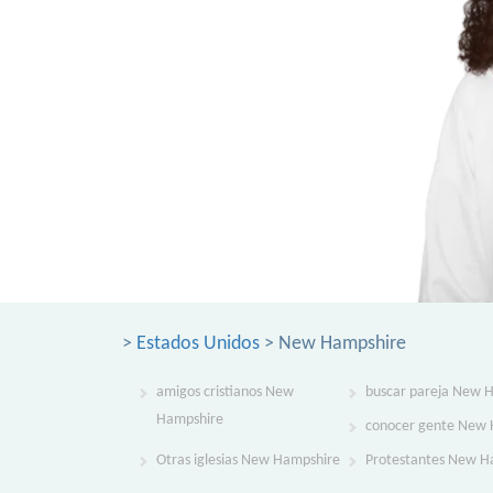
>
Estados Unidos
> New Hampshire
amigos cristianos New
buscar pareja New 
Hampshire
conocer gente New 
Otras iglesias New Hampshire
Protestantes New H