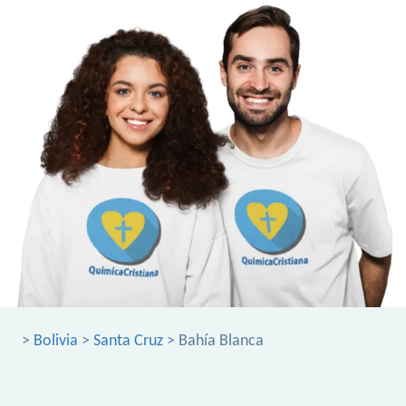
>
Bolivia
>
Santa Cruz
> Bahía Blanca