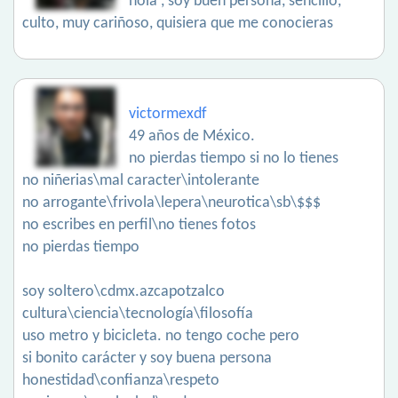
hola , soy buen persona, sencillo,
culto, muy cariñoso, quisiera que me conocieras
victormexdf
49 años de México.
no pierdas tiempo si no lo tienes
no niñerias\mal caracter\intolerante
no arrogante\frivola\lepera\neurotica\sb\$$$
no escribes en perfil\no tienes fotos
no pierdas tiempo
soy soltero\cdmx.azcapotzalco
cultura\ciencia\tecnología\filosofía
uso metro y bicicleta. no tengo coche pero
si bonito carácter y soy buena persona
honestidad\confianza\respeto