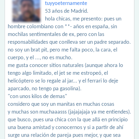
tuyyoeternamente
53 años de Madrid.
hola chicas, me presento: pues un
hombre colombiano con **- años en españa, sin
mochilas sentimentales de ex, pero con las
responsabilidades que conlleva ser un padre separado.
no soy un brat pit, pero me falta poco, la cara, el
cuerpo, y el ..., no es mucho.
me gusta conocer sitios naturales (aunque ahora lo
tengo algo limitado, el jet se me estropeó, el
helicóptero se lo regale al jar... y el ferrari lo deje
aparcado, no tengo pa gasolina).
"con unos kilos de demas"
considero que soy un manitas en muchas cosas
y muchas son muchaaasss (jajajajaja ya me entiendes).
que busco, pues una chica con la que allá en principio
una buena amistad y conocernos y si a partir de ahí
surge una relación de pareja pues mejor, y que sea