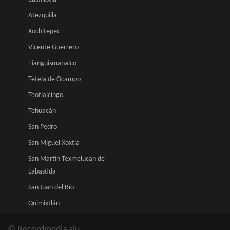
Atezquilla
Xochitepec
Vicente Guerrero
Tianguismanalco
Tetela de Ocampo
Teotlalcingo
Tehuacán
San Pedro
San Miguel Xoxtla
San Martín Texmelucan de
Labastida
San Juan del Río
Quimixtlán
© Recordmedia slu